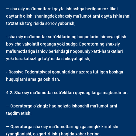
— shaxsiy maʼlumotlarni qayta ishlashga berilgan rozilikni
qaytarib olish, shuningdek shaxsiy maʼlumotlarni qayta ishlashni
toʻxtatish toʻgʻrisida soʻrov yuborish;
- shaxsiy ma'lumotlar sub'ektlarining huquqlarini himoya qilish
bo'yicha vakolatli organga yoki sudga Operatorning shaxsiy
ma'lumotlariga ishlov berishdagi noqonuniy xatti-harakatlari
yoki harakatsizligi to'g'risida shikoyat qilish;
- Rossiya Federatsiyasi qonunlarida nazarda tutilgan boshqa
huquqlarni amalga oshirish.
4.2. Shaxsiy ma'lumotlar sub'ektlari quyidagilarga majburdirlar:
— Operatorga oʻzingiz haqingizda ishonchli maʼlumotlarni
taqdim etish;
— Operatorga shaxsiy maʼlumotlaringizga aniqlik kiritilishi
(yangilanishi, oʻzgartirilishi) haqida xabar bering.