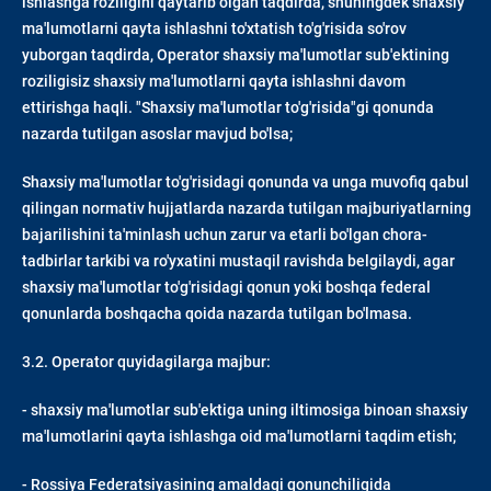
ishlashga roziligini qaytarib olgan taqdirda, shuningdek shaxsiy
ma'lumotlarni qayta ishlashni to'xtatish to'g'risida so'rov
yuborgan taqdirda, Operator shaxsiy ma'lumotlar sub'ektining
roziligisiz shaxsiy ma'lumotlarni qayta ishlashni davom
ettirishga haqli. "Shaxsiy ma'lumotlar to'g'risida"gi qonunda
nazarda tutilgan asoslar mavjud bo'lsa;
Shaxsiy ma'lumotlar to'g'risidagi qonunda va unga muvofiq qabul
qilingan normativ hujjatlarda nazarda tutilgan majburiyatlarning
bajarilishini ta'minlash uchun zarur va etarli bo'lgan chora-
tadbirlar tarkibi va ro'yxatini mustaqil ravishda belgilaydi, agar
shaxsiy ma'lumotlar to'g'risidagi qonun yoki boshqa federal
qonunlarda boshqacha qoida nazarda tutilgan bo'lmasa.
3.2. Operator quyidagilarga majbur:
- shaxsiy ma'lumotlar sub'ektiga uning iltimosiga binoan shaxsiy
ma'lumotlarini qayta ishlashga oid ma'lumotlarni taqdim etish;
- Rossiya Federatsiyasining amaldagi qonunchiligida