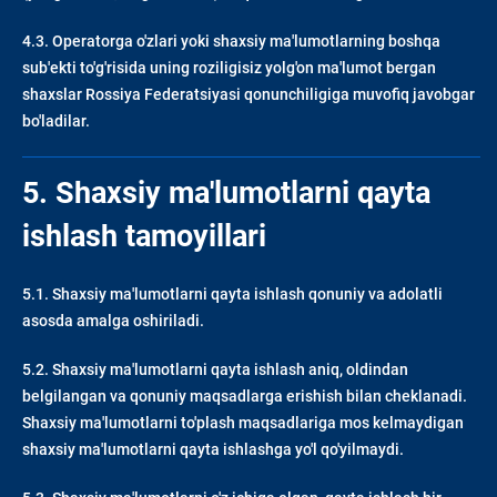
4.3. Operatorga o'zlari yoki shaxsiy ma'lumotlarning boshqa
sub'ekti to'g'risida uning roziligisiz yolg'on ma'lumot bergan
shaxslar Rossiya Federatsiyasi qonunchiligiga muvofiq javobgar
bo'ladilar.
5. Shaxsiy ma'lumotlarni qayta
ishlash tamoyillari
5.1. Shaxsiy ma'lumotlarni qayta ishlash qonuniy va adolatli
asosda amalga oshiriladi.
5.2. Shaxsiy ma'lumotlarni qayta ishlash aniq, oldindan
belgilangan va qonuniy maqsadlarga erishish bilan cheklanadi.
Shaxsiy ma'lumotlarni to'plash maqsadlariga mos kelmaydigan
shaxsiy ma'lumotlarni qayta ishlashga yo'l qo'yilmaydi.