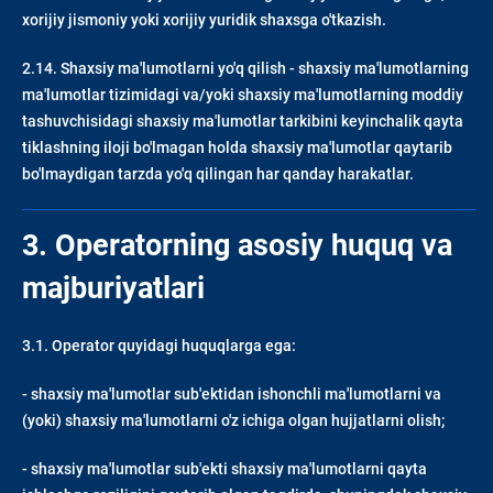
xorijiy jismoniy yoki xorijiy yuridik shaxsga o'tkazish.
2.14. Shaxsiy ma'lumotlarni yo'q qilish - shaxsiy ma'lumotlarning
ma'lumotlar tizimidagi va/yoki shaxsiy ma'lumotlarning moddiy
tashuvchisidagi shaxsiy ma'lumotlar tarkibini keyinchalik qayta
tiklashning iloji bo'lmagan holda shaxsiy ma'lumotlar qaytarib
bo'lmaydigan tarzda yo'q qilingan har qanday harakatlar.
3. Operatorning asosiy huquq va
majburiyatlari
3.1. Operator quyidagi huquqlarga ega:
- shaxsiy ma'lumotlar sub'ektidan ishonchli ma'lumotlarni va
(yoki) shaxsiy ma'lumotlarni o'z ichiga olgan hujjatlarni olish;
- shaxsiy ma'lumotlar sub'ekti shaxsiy ma'lumotlarni qayta