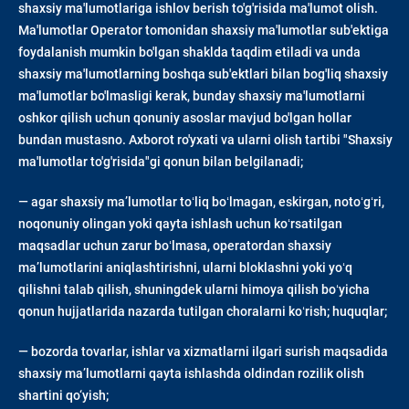
shaxsiy ma'lumotlariga ishlov berish to'g'risida ma'lumot olish.
Ma'lumotlar Operator tomonidan shaxsiy ma'lumotlar sub'ektiga
foydalanish mumkin bo'lgan shaklda taqdim etiladi va unda
shaxsiy ma'lumotlarning boshqa sub'ektlari bilan bog'liq shaxsiy
ma'lumotlar bo'lmasligi kerak, bunday shaxsiy ma'lumotlarni
oshkor qilish uchun qonuniy asoslar mavjud bo'lgan hollar
bundan mustasno. Axborot ro'yxati va ularni olish tartibi "Shaxsiy
ma'lumotlar to'g'risida"gi qonun bilan belgilanadi;
— agar shaxsiy maʼlumotlar toʻliq boʻlmagan, eskirgan, notoʻgʻri,
noqonuniy olingan yoki qayta ishlash uchun koʻrsatilgan
maqsadlar uchun zarur boʻlmasa, operatordan shaxsiy
maʼlumotlarini aniqlashtirishni, ularni bloklashni yoki yoʻq
qilishni talab qilish, shuningdek ularni himoya qilish boʻyicha
qonun hujjatlarida nazarda tutilgan choralarni koʻrish; huquqlar;
— bozorda tovarlar, ishlar va xizmatlarni ilgari surish maqsadida
shaxsiy ma’lumotlarni qayta ishlashda oldindan rozilik olish
shartini qo‘yish;