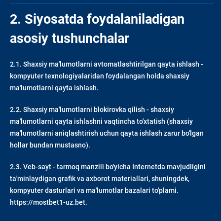
2. Siyosatda foydalaniladigan
asosiy tushunchalar
2.1. Shaxsiy ma'lumotlarni avtomatlashtirilgan qayta ishlash -
kompyuter texnologiyalaridan foydalangan holda shaxsiy
ma'lumotlarni qayta ishlash.
2.2. Shaxsiy ma'lumotlarni blokirovka qilish - shaxsiy
ma'lumotlarni qayta ishlashni vaqtincha to'xtatish (shaxsiy
ma'lumotlarni aniqlashtirish uchun qayta ishlash zarur bo'lgan
hollar bundan mustasno).
2.3. Veb-sayt - tarmoq manzili bo'yicha Internetda mavjudligini
ta'minlaydigan grafik va axborot materiallari, shuningdek,
kompyuter dasturlari va ma'lumotlar bazalari to'plami.
https://mostbet1-uz.bet.