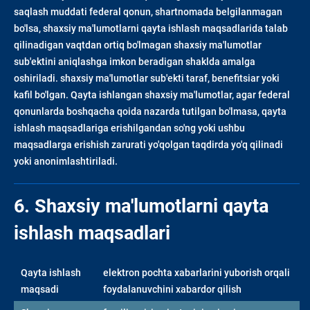
saqlash muddati federal qonun, shartnomada belgilanmagan
bo'lsa, shaxsiy ma'lumotlarni qayta ishlash maqsadlarida talab
qilinadigan vaqtdan ortiq bo'lmagan shaxsiy ma'lumotlar
sub'ektini aniqlashga imkon beradigan shaklda amalga
oshiriladi. shaxsiy ma'lumotlar sub'ekti taraf, benefitsiar yoki
kafil bo'lgan. Qayta ishlangan shaxsiy ma'lumotlar, agar federal
qonunlarda boshqacha qoida nazarda tutilgan bo'lmasa, qayta
ishlash maqsadlariga erishilgandan so'ng yoki ushbu
maqsadlarga erishish zarurati yo'qolgan taqdirda yo'q qilinadi
yoki anonimlashtiriladi.
6. Shaxsiy ma'lumotlarni qayta
ishlash maqsadlari
Qayta ishlash
elektron pochta xabarlarini yuborish orqali
maqsadi
foydalanuvchini xabardor qilish