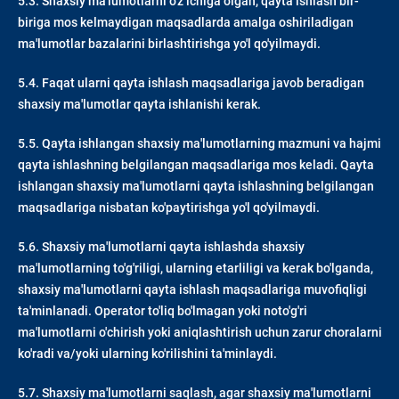
5.3. Shaxsiy ma'lumotlarni o'z ichiga olgan, qayta ishlash bir-
biriga mos kelmaydigan maqsadlarda amalga oshiriladigan
ma'lumotlar bazalarini birlashtirishga yo'l qo'yilmaydi.
5.4. Faqat ularni qayta ishlash maqsadlariga javob beradigan
shaxsiy ma'lumotlar qayta ishlanishi kerak.
5.5. Qayta ishlangan shaxsiy ma'lumotlarning mazmuni va hajmi
qayta ishlashning belgilangan maqsadlariga mos keladi. Qayta
ishlangan shaxsiy ma'lumotlarni qayta ishlashning belgilangan
maqsadlariga nisbatan ko'paytirishga yo'l qo'yilmaydi.
5.6. Shaxsiy ma'lumotlarni qayta ishlashda shaxsiy
ma'lumotlarning to'g'riligi, ularning etarliligi va kerak bo'lganda,
shaxsiy ma'lumotlarni qayta ishlash maqsadlariga muvofiqligi
ta'minlanadi. Operator to'liq bo'lmagan yoki noto'g'ri
ma'lumotlarni o'chirish yoki aniqlashtirish uchun zarur choralarni
ko'radi va/yoki ularning ko'rilishini ta'minlaydi.
5.7. Shaxsiy ma'lumotlarni saqlash, agar shaxsiy ma'lumotlarni