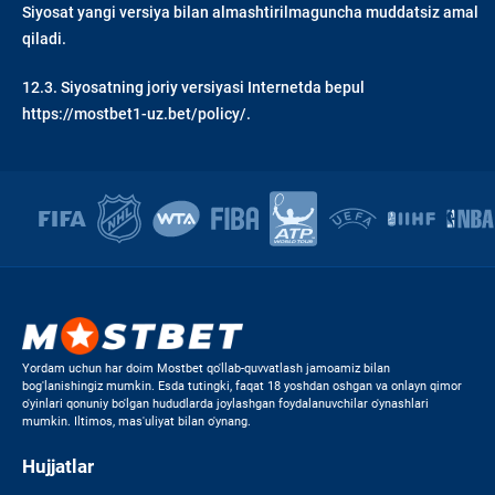
Siyosat yangi versiya bilan almashtirilmaguncha muddatsiz amal
qiladi.
12.3. Siyosatning joriy versiyasi Internetda bepul
https://mostbet1-uz.bet/policy/.
Yordam uchun har doim Mostbet qo'llab-quvvatlash jamoamiz bilan
bog'lanishingiz mumkin. Esda tutingki, faqat 18 yoshdan oshgan va onlayn qimor
o'yinlari qonuniy bo'lgan hududlarda joylashgan foydalanuvchilar o'ynashlari
mumkin. Iltimos, mas'uliyat bilan o'ynang.
Hujjatlar