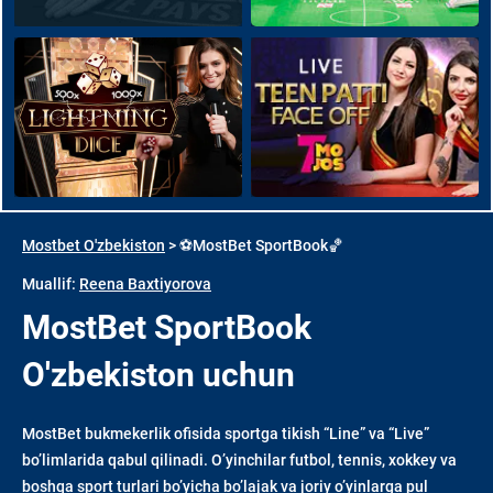
Mostbet O'zbekiston
>
⚽MostBet SportBook🏀
Muallif:
Reena Baxtiyorova
MostBet SportBook
O'zbekiston uchun
MostBet bukmekerlik ofisida sportga tikish “Line” va “Live”
bo’limlarida qabul qilinadi. O’yinchilar futbol, ​​tennis, xokkey va
boshqa sport turlari bo’yicha bo’lajak va joriy o’yinlarga pul