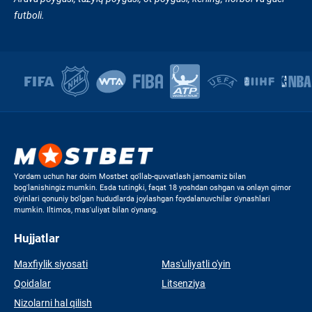
futboli.
Yordam uchun har doim Mostbet qo'llab-quvvatlash jamoamiz bilan
bog'lanishingiz mumkin. Esda tutingki, faqat 18 yoshdan oshgan va onlayn qimor
o'yinlari qonuniy bo'lgan hududlarda joylashgan foydalanuvchilar o'ynashlari
mumkin. Iltimos, mas'uliyat bilan o'ynang.
Hujjatlar
Maxfiylik siyosati
Mas'uliyatli o'yin
Qoidalar
Litsenziya
Nizolarni hal qilish