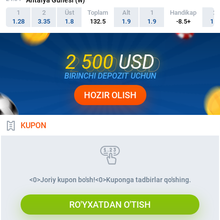
Antalya Gunesi (w)
1
2
Üst
Toplam
Alt
1
Handikap
2
1.28
3.35
1.8
132.5
1.9
1.9
-8.5+
1.8
2 500
USD
2 500
USD
BIRINCHI DEPOZIT UCHUN
HOZIR OLISH
KUPON
<0>Joriy kupon bo'sh!
<0>Kuponga tadbirlar qo'shing.
RO'YXATDAN O'TISH