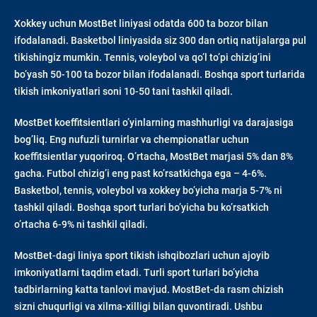
Xokkey uchun MostBet liniyasi odatda 600 ta bozor bilan
ifodalanadi. Basketbol liniyasida siz 300 dan ortiq natijalarga pul
tikishingiz mumkin. Tennis, voleybol va qo’l to’pi chizig’ini
bo’yash 50-100 ta bozor bilan ifodalanadi. Boshqa sport turlarida
tikish imkoniyatlari soni 10-50 tani tashkil qiladi.
MostBet koeffitsientlari o’yinlarning mashhurligi va darajasiga
bog’liq. Eng nufuzli turnirlar va chempionatlar uchun
koeffitsientlar yuqoriroq. O’rtacha, MostBet marjasi 5% dan 8%
gacha. Futbol chizig’i eng past ko’rsatkichga ega – 4-6%.
Basketbol, ​​tennis, voleybol va xokkey bo’yicha marja 5-7% ni
tashkil qiladi. Boshqa sport turlari bo’yicha bu ko’rsatkich
o’rtacha 6-9% ni tashkil qiladi.
MostBet-dagi liniya sport tikish ishqibozlari uchun ajoyib
imkoniyatlarni taqdim etadi. Turli sport turlari bo’yicha
tadbirlarning katta tanlovi mavjud. MostBet-da rasm chizish
sizni chuqurligi va xilma-xilligi bilan quvontiradi. Ushbu