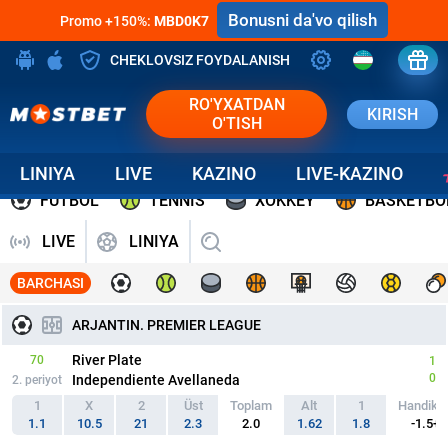
Bonusni da'vo qilish
Promo +150%:
MBD0K7
CHEKLOVSIZ FOYDALANISH
RO'YXATDAN
KIRISH
O'TISH
LINIYA
LIVE
KAZINO
LIVE-KAZINO
FUTBOL
TENNIS
XOKKEY
BASKETBO
LIVE
LINIYA
BARCHASI
ARJANTIN. PREMIER LEAGUE
River Plate
70
1
0
Independiente Avellaneda
2. periyot
1
X
2
Üst
Toplam
Alt
1
Handika
1.1
10.5
21
2.3
2.0
1.62
1.8
-1.5+